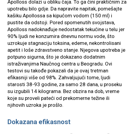
Apolloss dolazi u obliku čaja. To ga čini praktičnim za
upotrebu bilo gdje. Da napravite napitak, pomešajte
kašiku Apollossa sa kipućom vodom (150 ml) i
pustite da odstoji. Pored spomenutih svojstava,
Apolloss nadoknađuje nedostatak tekućine u telu jer
90% ljudi ne konzumira dnevnu normu vode, što
uzrokuje stagnaciju toksina, edeme, nekontrolisani
apetit i loše zdravstveno stanje. Njegova upotreba je
potpuno sigurna, što je dokazano dodatnim
istraživanjima Naučnog centra u Beogradu. Ovi
testovi su takođe pokazali da je ovaj tretman
efikasniji više od 98%. Zahvaljujući tome, ljudi
starosti 38-93 godine, za samo 28 dana, u proseku
su izgubili 14 kilograma. Bez obzira na dob, vreme
koje su proveli pateći od prekomerne težine ili
njihovih uzroka je prošlo.
Dokazana efikasnost