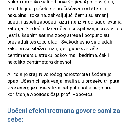
Nakon nekoliko sati od prve šoljice Apolloss čaja,
telo tih ljudi počelo se pročišćavati od štetnih
nakupina i toksina, zahvaljujući čemu su smanjili
apetit i uspeli započeti fazu intenzivnog sagorevanja
kalorija. Sledećih dana učesnici ispitivanja prestali su
jesti u kasnim satima zbog stresa i potpuno su
prevladali teskobu gladi. Svakodnevno su gledali
kako im se kilaža smanjuje i gube sve više
centimetara u struku, bokovima i bedrima, čak i
nekoliko centimetara dnevno!
Ali to nije kraj. Nivo lošeg holesterola i šećera je
opao. Učesnici ispitivanja imali su u proseku tri puta
više energije i osećali se pet puta bolje nego pre
korištenja Apolloss čaja prof. Popovića.
Uočeni efekti tretmana govore sami za
sebe: