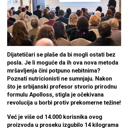
Dijatetičari se plaše da bi mogli ostati bez
posla. Je li moguće da ih ova nova metoda
mršavljenja čini potpuno nebitnima?
Poznati nutricionisti ne sumnjaju. Nakon
što je srbijanski profesor stvorio prirodnu
formulu Apolloss, stigla je očekivana
revolucija u borbi protiv prekomerne težine!
Već je više od 14.000 korisnika ovog
proizvoda u proseku izgubilo 14 kilograma