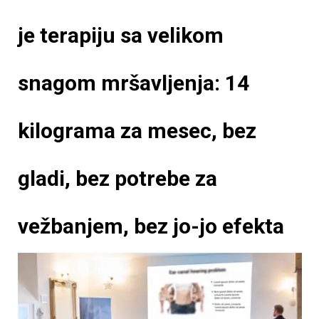
je terapiju sa velikom
snagom mršavljenja: 14
kilograma za mesec, bez
gladi, bez potrebe za
vežbanjem, bez jo-jo efekta