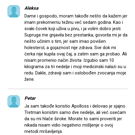
Aleksa
Dame i gospodo, moram takođe nešto da kažem jer
imam prekomernu težinu već sedam godina. Kao i
svaki čovek koji uživa u pivu, i ja volim dobro jesti.
Supruga me gnjavila bez prestanka, govorila mi je da
nešto učinim s tim, jer sam imao povišen
holesterol, a gojaznost nije zdrava. Sve dok mi
ćerka nije kupila ovaj čaj, a zatim sam ga probao. Ali
nisam promenio način života. Izgubio sam 10
kilograma za tri nedelje i moji medicinski nalazi su u
redu. Dakle, zdraviji sam i oslobođen zvocanja moje
žene.
Petar
Ja sam takođe koristio Apolloss i delovao je sjajno.
Tretman koristim samo dve nedelje, ali već osećam
da su mi hlače široke. Morate to sami proveriti jer
nikada nisam vidio negativno mišljenje o ovoj
metodi mršavljenja.