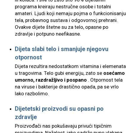
programa kreiraju nestručne osobe i totalni
amateri. Ljudi koji nemaju pojma o funkcionisanju
tela, probavnog sustava i odgovornoj prehrani.
Ovakve dijete štetne su za telo, opasne po
zdravlje i potpuno neefikasne.
Dijeta slabi telo i smanjuje njegovu
otpornost
Dijeta rezultira nedostatkom vitamina i elemenata
u tragovima. Telo gubi energiju, zato se
osećamo
umorno, razdražljivo i pospano
. Otpornost tela
na viruse i bakterije drastično opada, pa se vrlo
lako razbolimo.
Dijetetski proizvodi su opasni po
zdravlje
Proizvođači nas pokušavaju privući tipičnim
proizvodima. Nažalost, iako sadrže puno vlakana,