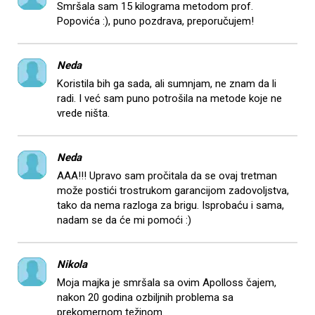
Smršala sam 15 kilograma metodom prof.
Popovića :), puno pozdrava, preporučujem!
Neda
Koristila bih ga sada, ali sumnjam, ne znam da li
radi. I već sam puno potrošila na metode koje ne
vrede ništa.
Neda
AAA!!! Upravo sam pročitala da se ovaj tretman
može postići trostrukom garancijom zadovoljstva,
tako da nema razloga za brigu. Isprobaću i sama,
nadam se da će mi pomoći :)
Nikola
Moja majka je smršala sa ovim Apolloss čajem,
nakon 20 godina ozbiljnih problema sa
prekomernom težinom.