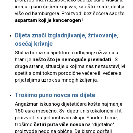
imaju i puno šećera koji vas, kao što znate, deblja
više od hamburgera. Proizvodi bez šećera sadrže
aspartam koji je kancerogen
!
Dijeta znači izgladnjivanje, žrtvovanje,
osećaj krivnje
Stalna borba sa apetitom i odbijanje uživanja u
hrani je
nešto što je nemoguće prevladati
. S
druge strane, situacije u kojima nas nezaustavljivi
apetit slomi tokom porodične večere ili večere s
prijateljima uzrok su mnogih žaljenja.
Trošimo puno novca na dijete
Angažman iskusnog dijetetičara košta najmanje
150 eura mesečno. Svi dijetni, niskokalorični i fit
proizvodi su jednostavno skupi. Shodno tome,
trošimo
četiri puta više novca
na "dijetalne"
proizvode nego na obične. Da bismo održali