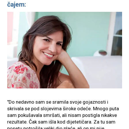
čajem:
"Do nedavno sam se sramila svoje gojaznosti i
skrivala se pod slojevima široke odeće. Mnogo puta
sam pokušavala smršati, ali nisam postigla nikakve
rezultate. Čak sam išla kod dijetetičara. Za tu sam
posetu potrošila veliki dio plaće, ali on mi nije