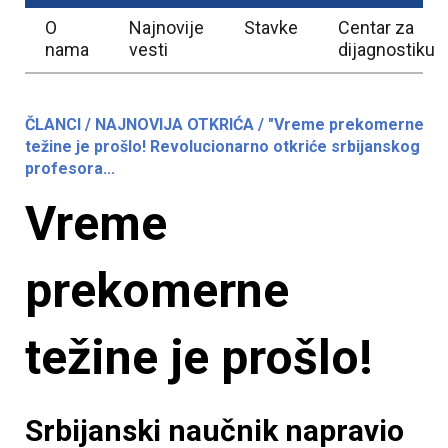
O
Najnovije
Stavke
Centar za
nama
vesti
dijagnostiku
ČLANCI / NAJNOVIJA OTKRIĆA / "Vreme prekomerne
težine je prošlo! Revolucionarno otkriće srbijanskog
profesora...
Vreme
prekomerne
težine je prošlo!
Srbijanski naučnik napravio