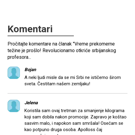
Komentari
Pročitajte komentare na članak "Vreme prekomerne
težine je prošlo! Revolucionarno otkriće srbijanskog
profesora...
Bojan
A neki ljudi misle da se mi Srbi ne ističemo širom
sveta. Čestitam našem zemljaku!
Jelena
Koristila sam ovaj tretman za smanjenje kilograma
koji sam dobila nakon promocije. Zapravo je koštao
sasvim malo, i napokon sam smršala! Osećam se
kao potpuno druga osoba. Apolloss čaj