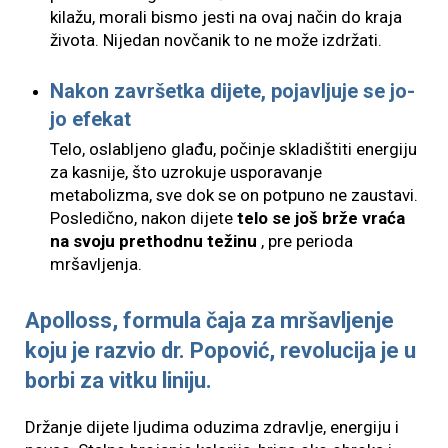
kilažu, morali bismo jesti na ovaj način do kraja
života. Nijedan novčanik to ne može izdržati.
Nakon završetka dijete, pojavljuje se jo-
jo efekat
Telo, oslabljeno glađu, počinje skladištiti energiju
za kasnije, što uzrokuje usporavanje
metabolizma, sve dok se on potpuno ne zaustavi.
Posledično, nakon dijete
telo se još brže vraća
na svoju prethodnu težinu
, pre perioda
mršavljenja.
Apolloss, formula čaja za mršavljenje
koju je razvio dr. Popović, revolucija je u
borbi za vitku liniju.
Držanje dijete ljudima oduzima zdravlje, energiju i