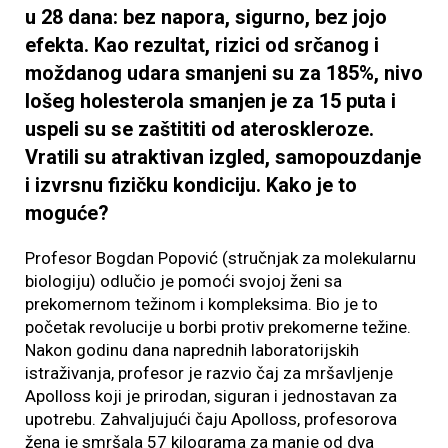
u 28 dana: bez napora, sigurno, bez jojo
efekta. Kao rezultat, rizici od srčanog i
moždanog udara smanjeni su za 185%, nivo
lošeg holesterola smanjen je za 15 puta i
uspeli su se zaštititi od ateroskleroze.
Vratili su atraktivan izgled, samopouzdanje
i izvrsnu fizičku kondiciju. Kako je to
moguće?
Profesor Bogdan Popović (stručnjak za molekularnu
biologiju) odlučio je pomoći svojoj ženi sa
prekomernom težinom i kompleksima. Bio je to
početak revolucije u borbi protiv prekomerne težine.
Nakon godinu dana naprednih laboratorijskih
istraživanja, profesor je razvio čaj za mršavljenje
Apolloss koji je prirodan, siguran i jednostavan za
upotrebu. Zahvaljujući čaju Apolloss, profesorova
žena je smršala 57 kilograma za manje od dva