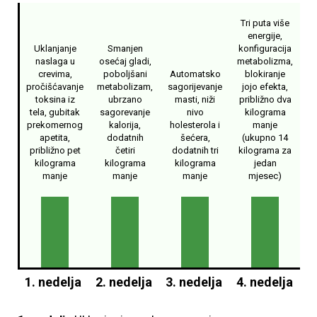
Tri puta više
energije,
Uklanjanje
Smanjen
konfiguracija
naslaga u
osećaj gladi,
metabolizma,
crevima,
poboljšani
Automatsko
blokiranje
pročišćavanje
metabolizam,
sagorijevanje
jojo efekta,
toksina iz
ubrzano
masti, niži
približno dva
tela, gubitak
sagorevanje
nivo
kilograma
prekomernog
kalorija,
holesterola i
manje
apetita,
dodatnih
šećera,
(ukupno 14
približno pet
četiri
dodatnih tri
kilograma za
kilograma
kilograma
kilograma
jedan
manje
manje
manje
mjesec)
1. nedelja
2. nedelja
3. nedelja
4. nedelja