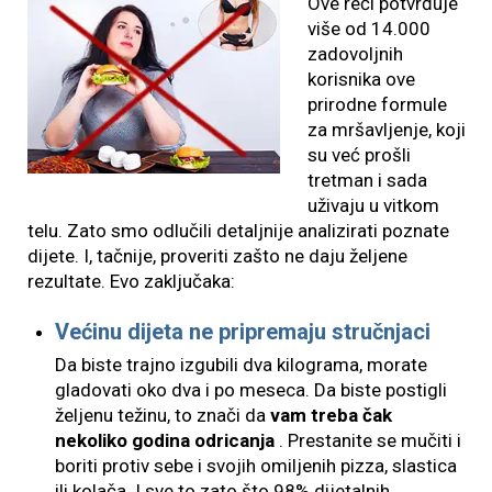
Ove reči potvrđuje
više od 14.000
zadovoljnih
korisnika ove
prirodne formule
za mršavljenje, koji
su već prošli
tretman i sada
uživaju u vitkom
telu. Zato smo odlučili detaljnije analizirati poznate
dijete. I, tačnije, proveriti zašto ne daju željene
rezultate. Evo zaključaka:
Većinu dijeta ne pripremaju stručnjaci
Da biste trajno izgubili dva kilograma, morate
gladovati oko dva i po meseca. Da biste postigli
željenu težinu, to znači da
vam treba čak
nekoliko godina odricanja
. Prestanite se mučiti i
boriti protiv sebe i svojih omiljenih pizza, slastica
ili kolača. I sve to zato što 98% dijetalnih