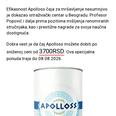
Efikasnost Apolloss čaja za mršavljenje nesumnjivo
je dokazao istraživački centar u Beogradu. Profesor
Popović i dalje prima pozitivna mišljenja renomiranih
stručnjaka, kao i prestižne nagrade za svoja naučna
dostignuća.
Dobra vest je da čaj Apolloss možete dobiti po
3700
RSD
sniženoj ceni od
. Ova specijalna
ponuda traje do
08.08.2026
.