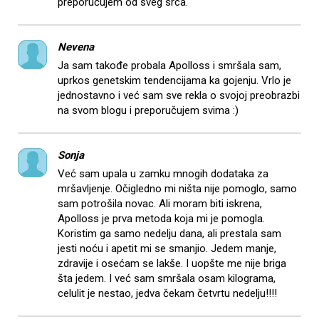
preporučujem od sveg srca.
Nevena
Ja sam takođe probala Apolloss i smršala sam,
uprkos genetskim tendencijama ka gojenju. Vrlo je
jednostavno i već sam sve rekla o svojoj preobrazbi
na svom blogu i preporučujem svima :)
Sonja
Već sam upala u zamku mnogih dodataka za
mršavljenje. Očigledno mi ništa nije pomoglo, samo
sam potrošila novac. Ali moram biti iskrena,
Apolloss je prva metoda koja mi je pomogla.
Koristim ga samo nedelju dana, ali prestala sam
jesti noću i apetit mi se smanjio. Jedem manje,
zdravije i osećam se lakše. I uopšte me nije briga
šta jedem. I već sam smršala osam kilograma,
celulit je nestao, jedva čekam četvrtu nedelju!!!!