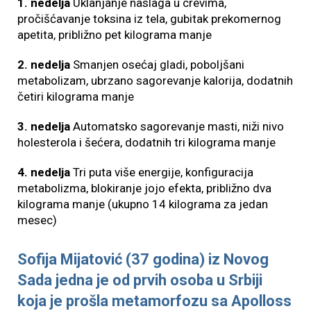
1. nedelja
Uklanjanje naslaga u crevima,
pročišćavanje toksina iz tela, gubitak prekomernog
apetita, približno pet kilograma manje
2. nedelja
Smanjen osećaj gladi, poboljšani
metabolizam, ubrzano sagorevanje kalorija, dodatnih
četiri kilograma manje
3. nedelja
Automatsko sagorevanje masti, niži nivo
holesterola i šećera, dodatnih tri kilograma manje
4. nedelja
Tri puta više energije, konfiguracija
metabolizma, blokiranje jojo efekta, približno dva
kilograma manje (ukupno 14 kilograma za jedan
mesec)
Sofija Mijatović (37 godina) iz Novog
Sada jedna je od prvih osoba u Srbiji
koja je prošla metamorfozu sa Apolloss