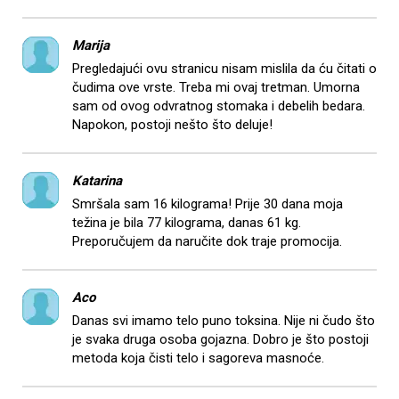
Marija
Pregledajući ovu stranicu nisam mislila da ću čitati o
čudima ove vrste. Treba mi ovaj tretman. Umorna
sam od ovog odvratnog stomaka i debelih bedara.
Napokon, postoji nešto što deluje!
Katarina
Smršala sam 16 kilograma! Prije 30 dana moja
težina je bila 77 kilograma, danas 61 kg.
Preporučujem da naručite dok traje promocija.
Aco
Danas svi imamo telo puno toksina. Nije ni čudo što
je svaka druga osoba gojazna. Dobro je što postoji
metoda koja čisti telo i sagoreva masnoće.