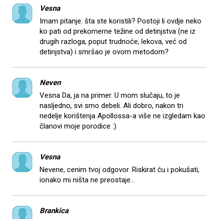
Vesna
Imam pitanje: šta ste koristili? Postoji li ovdje neko
ko pati od prekomerne težine od detinjstva (ne iz
drugih razloga, poput trudnoće, lekova, već od
detinjstva) i smršao je ovom metodom?
Neven
Vesna Da, ja na primer. U mom slučaju, to je
nasljedno, svi smo debeli. Ali dobro, nakon tri
nedelje korištenja Apollossa-a više ne izgledam kao
članovi moje porodice :)
Vesna
Nevene, cenim tvoj odgovor. Riskirat ću i pokušati,
ionako mi ništa ne preostaje...
Brankica