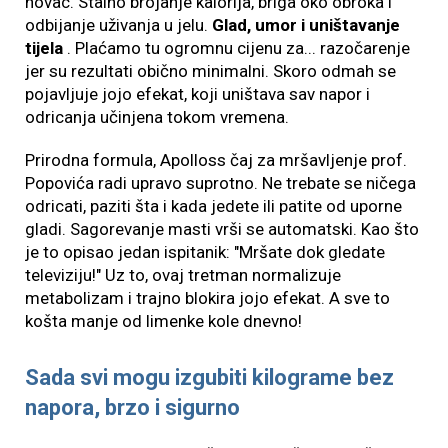
novac. Stalno brojanje kalorija, briga oko obroka i
odbijanje uživanja u jelu.
Glad, umor i uništavanje
tijela
. Plaćamo tu ogromnu cijenu za... razočarenje
jer su rezultati obično minimalni. Skoro odmah se
pojavljuje jojo efekat, koji uništava sav napor i
odricanja učinjena tokom vremena.
Prirodna formula, Apolloss čaj za mršavljenje prof.
Popovića radi upravo suprotno. Ne trebate se ničega
odricati, paziti šta i kada jedete ili patite od uporne
gladi. Sagorevanje masti vrši se automatski. Kao što
je to opisao jedan ispitanik: "Mršate dok gledate
televiziju!" Uz to, ovaj tretman normalizuje
metabolizam i trajno blokira jojo efekat. A sve to
košta manje od limenke kole dnevno!
Sada svi mogu izgubiti kilograme bez
napora, brzo i sigurno