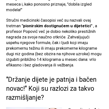
meseca i, kako ponosno priznaje, "dobila izgled
modela!"
Stručni medicinski časopisi već su nazvali ovaj
tretman
"pionirskim dostignućem u dijetetici"
, a
profesor Popović već je dobio nekoliko prestižnih
nagrada za svoje naučno otkriće. Zahvaljujući
uspehu njegove formule, čak i ljudi koji imaju
prekomernu težinu ili imaju prekomerne kilograme
dugi niz godina (bez obzira na njihove uzroke) mogu
izgubiti približno 14 kilograma u mesec dana: vrlo
efikasno i bez gladovanja ili vežbanja.
"Držanje dijete je patnja i bačen
novac!" Koji su razlozi za takvo
razmišljanje?